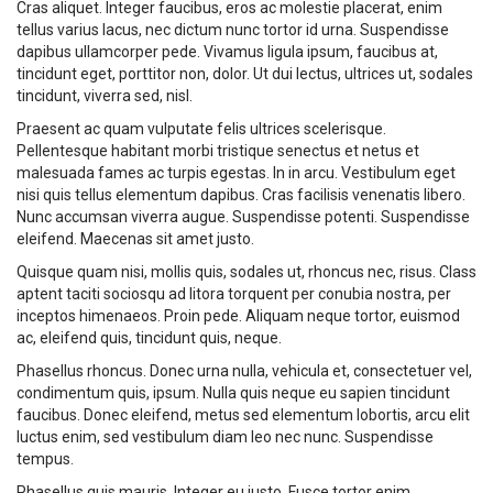
Cras aliquet. Integer faucibus, eros ac molestie placerat, enim
tellus varius lacus, nec dictum nunc tortor id urna. Suspendisse
dapibus ullamcorper pede. Vivamus ligula ipsum, faucibus at,
tincidunt eget, porttitor non, dolor. Ut dui lectus, ultrices ut, sodales
tincidunt, viverra sed, nisl.
Praesent ac quam vulputate felis ultrices scelerisque.
Pellentesque habitant morbi tristique senectus et netus et
malesuada fames ac turpis egestas. In in arcu. Vestibulum eget
nisi quis tellus elementum dapibus. Cras facilisis venenatis libero.
Nunc accumsan viverra augue. Suspendisse potenti. Suspendisse
eleifend. Maecenas sit amet justo.
Quisque quam nisi, mollis quis, sodales ut, rhoncus nec, risus. Class
aptent taciti sociosqu ad litora torquent per conubia nostra, per
inceptos himenaeos. Proin pede. Aliquam neque tortor, euismod
ac, eleifend quis, tincidunt quis, neque.
Phasellus rhoncus. Donec urna nulla, vehicula et, consectetuer vel,
condimentum quis, ipsum. Nulla quis neque eu sapien tincidunt
faucibus. Donec eleifend, metus sed elementum lobortis, arcu elit
luctus enim, sed vestibulum diam leo nec nunc. Suspendisse
tempus.
Phasellus quis mauris. Integer eu justo. Fusce tortor enim,